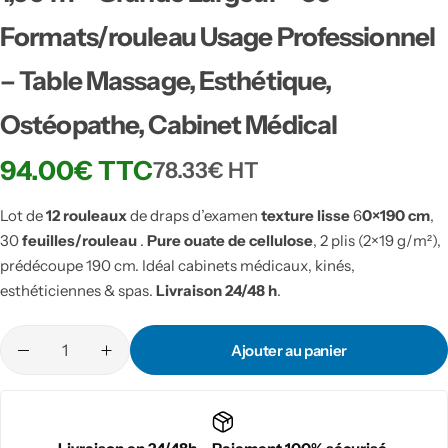
Formats/rouleau Usage Professionnel
– Table Massage, Esthétique,
Ostéopathe, Cabinet Médical
94.00
€
TTC
78.33
€
HT
Lot de
12 rouleaux
de draps d’examen
texture lisse
6
0×190 cm
,
30
feuilles/rouleau
.
Pure ouate de cellulose
, 2 plis (2×19 g/m²),
prédécoupe 190 cm. Idéal cabinets médicaux, kinés,
esthéticiennes & spas.
Livraison 24/48 h
.
Ajouter au panier