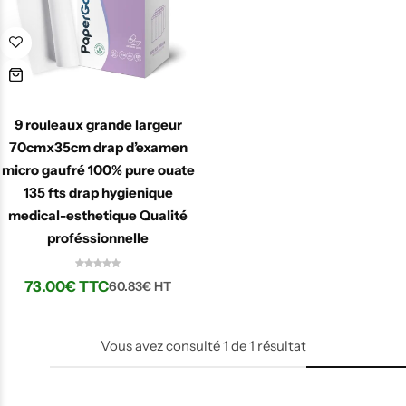
9 rouleaux grande largeur
70cmx35cm drap d’examen
micro gaufré 100% pure ouate
135 fts drap hygienique
medical-esthetique Qualité
proféssionnelle
73.00
€
TTC
60.83
€
HT
Micro Gaufré
Vous avez consulté
1
de
1
résultat