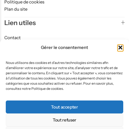
Politique de cookies
Plan du site
Lien utiles
Contact
Accueil
Gérer le consentement
Draps d’examen
Texture Gaufrée
Nous utilisons des cookies et d’autres technologies similaires afin
Texture Lisse
d’améliorer votre expérience sur notre site, d’analyser notre trafic et de
personnaliser le contenu. En cliquant sur « Tout accepter », vous consentez
Inscription à la newsletter
à l’utilisation de tous les cookies. Vous pouvez également choisir les
catégories que vous souhaitez activer ou refuser. Pour en savoir plus,
consultez notre Politique de cookies.
©2026 Papergooddeal — Site réalisé par
AXTRACOM
.
Tout accepter
Tous droits réservés.
Tout refuser