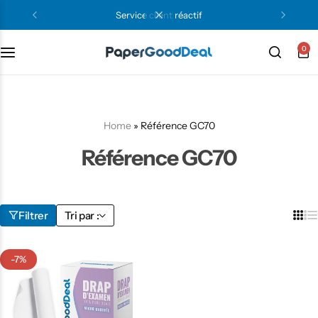
service client réactif
0
Home
»
Référence GC70
Référence GC70
Filtrer
Tri par :
-7%
Texture Lisse