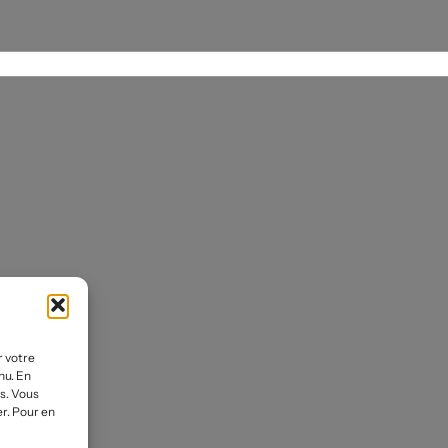
ed or pink makeup
r votre
nu. En
es. Vous
r. Pour en