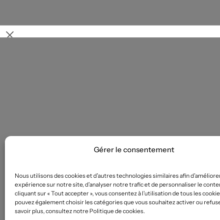
We're totally smitten over this look! will you be creating a r
look for valentine's day?
#cotton
#glozin
#trending
#sale
glozin_store
Gérer le consentement
Nous utilisons des cookies et d’autres technologies similaires afin d’améliore
expérience sur notre site, d’analyser notre trafic et de personnaliser le conte
cliquant sur « Tout accepter », vous consentez à l’utilisation de tous les cooki
pouvez également choisir les catégories que vous souhaitez activer ou refuse
savoir plus, consultez notre Politique de cookies.